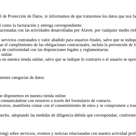
e Protección de Datos, te informamos de que trataremos los datos que nos fac
sí como la facturación y entrega correspondiente.
cionadas con las actividades desarrolladas por Afaver, por cualquier medio (telé
servicios contratados y valor añadido para usuarios finales, salvo que se indiq
ar el cumplimiento de las obligaciones contractuales, incluía la prevención de f
 de conformidad con las disposiciones legales y reglamentarias.
 online.
n nuestra tienda online, salvo que se indique lo contrario o el usuario se opo
ientes categorías de datos:
que disponemos en nuestra tienda online.
comunicándose con nosotros a través del formulario de contacto.
erceros, manifiesta contar con el consentimiento de estos y se compromete a tra
e hecho, adoptando las medidas de diligencia debida que correspondan, conforme
ring) sobre servicios, eventos y noticias relacionadas con nuestra actividad pro