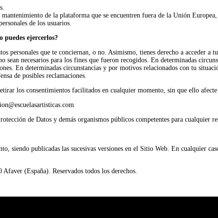
s.
l mantenimiento de la plataforma que se encuentren fuera de la Unión Europea, e
ersonales de los usuarios.
o puedes ejercerlos?
s personales que te conciernan, o no. Asimismo, tienes derecho a acceder a tus d
 no sean necesarios para los fines que fueron recogidos. En determinadas circunst
ones. En determinadas circunstancias y por motivos relacionados con tu situación
efensa de posibles reclamaciones.
tirar los consentimientos facilitados en cualquier momento, sin que ello afecte 
on@escuelasartisticas.com
rotección de Datos y demás organismos públicos competentes para cualquier rec
to, siendo publicadas las sucesivas versiones en el Sitio Web. En cualquier cas
20 Afaver (España). Reservados todos los derechos.